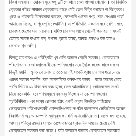
কিংবা সমাধান। দোকান ঘুরে শুধু দুটি দোকানে তেল পাওয়া গেলোও। তা নিয়মিত
ক্রেতার বাইরে সাধারণ ক্রেতাদের কাছে সেই তেল বিক্রি করছেন না বিক্রেতা।
খুচরা ও পাইকারি বিক্রেতারা বলছেন, কোম্পানি ওইসব পণ্য তেল দেওয়ার শর্তে
আমাদের দিচ্ছে, যা পুরোপুরি বেআইনি। এ পরিস্থিতি একমাস ধরে বেশি চলছে
ঢাকাসহ দেশের সব এলাকায়। যদিও চার মাস আগে থেকেই শুরু হয় এ সংকট।
তেলের সংকট কখনো কম, কখনো প্রকট হচ্ছে, আবার কোথাও কম হলেও
কোথাও খুব বেশি।
কিন্তু তারপরেও এ পরিস্থিতি খুব বেশি আমলে নেয়নি সরকার। ভোজ্যতেল
পরিশোধন ও বাজারজাতকারী কোম্পানিগুলোর সঙ্গে বৈঠক করেও কাজের কাজ
কিছুই হয়নি। মূলত বোতলজাত তেলের এই সংকট প্রায় চার মাস ধরে চলছে।
এরপর সরকার সয়াবিন তেল আমদানিতে শুল্ক-কর কমায়। যাতে আগের চেয়ে
প্রতি লিটারে ১১ টাকা কম খরচ হচ্ছে তেল আমদানিতে। ভোজ্যতেল সংকট
নিয়ে কয়েকদিন ধরে গণমাধ্যমে বক্তব্য দিচ্ছেন না কোম্পানিগুলোর
প্রতিনিধিরা। এর মধ্যে রোববার হঠাৎ একটি প্রেস বিজ্ঞপ্তি পাঠিয়েছে
ভোজ্যতেল পরিশোধনকারী কোম্পানিগুলোর সংগঠন বাংলাদেশ ভেজিটেবল অয়েল
রিফাইনার্স অ্যান্ড বনস্পতি ম্যানুফ্যাকচারার্স অ্যাসোসিয়েশন। এতে বলা হয়েছে,
আসন্ন পবিত্র রমজান সামনে রেখে বাজারে স্বাভাবিক সময়ের চেয়ে বেশি
ভোজ্যতেল সরবরাহ করা হচ্ছে। তাই রমজানে বাজারে ভোজ্যতেল সরবরাহে