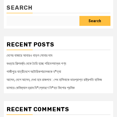
SEARCH
Search
RECENT POSTS
দেশের বাজারে আবারও বাড়ল সোনার দাম
বগুড়ায় শিল্পবর্জ্য থেকে তৈরি হচ্ছে পরিবেশবান্ধব পণ্য
গাজীপুরে যাত্রীবেশে অটোরিকশাচালককে হ*ত্যা
আসেন, দেশে আসেন, দেখা হবে রাজপথে : শেখ হাসিনাকে ভারপ্রাপ্ত রাষ্ট্রপতি হাফিজ
ডাসারে কেমিক্যাল ড্রাম বি*স্ফোরণে নি*হত কিশোর শ্রমিক
RECENT COMMENTS