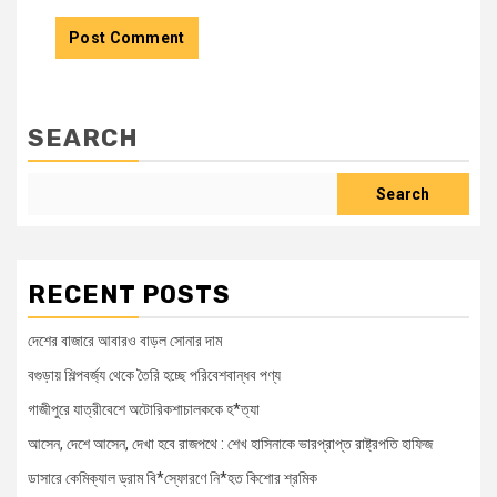
SEARCH
Search
RECENT POSTS
দেশের বাজারে আবারও বাড়ল সোনার দাম
বগুড়ায় শিল্পবর্জ্য থেকে তৈরি হচ্ছে পরিবেশবান্ধব পণ্য
গাজীপুরে যাত্রীবেশে অটোরিকশাচালককে হ*ত্যা
আসেন, দেশে আসেন, দেখা হবে রাজপথে : শেখ হাসিনাকে ভারপ্রাপ্ত রাষ্ট্রপতি হাফিজ
ডাসারে কেমিক্যাল ড্রাম বি*স্ফোরণে নি*হত কিশোর শ্রমিক