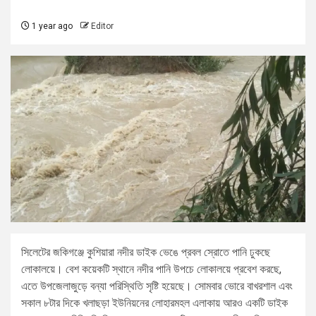
1 year ago
Editor
সিলেটের জকিগঞ্জে কুশিয়ারা নদীর ডাইক ভেঙে প্রবল স্রোতে পানি ঢুকছে
লোকালয়ে। বেশ কয়েকটি স্থানে নদীর পানি উপচে লোকালয়ে প্রবেশ করছে,
এতে উপজেলাজুড়ে বন্যা পরিস্থিতি সৃষ্টি হয়েছে। সোমবার ভোরে বাখরশাল এবং
সকাল ৮টার দিকে খলাছড়া ইউনিয়নের লোহারমহল এলাকায় আরও একটি ডাইক